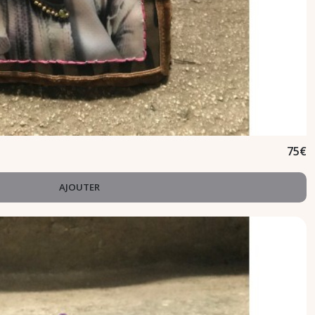
75
€
AJOUTER