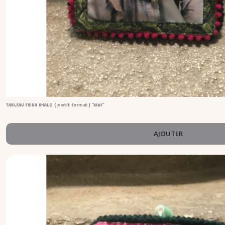
TABLEAU FRIDA KHALO ( petit format ) "KIWI"
AJOUTER