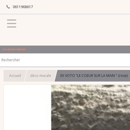
0611968617
L'ALLURE N'ATTEND PAS !
Accueil
déco murale
EX VOTO "LE COEUR SUR LA MAIN " (rose)