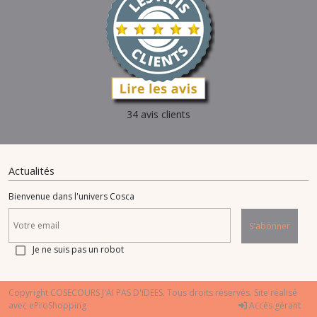
34 avis clients
Actualités
Bienvenue dans l'univers Cosca
S'abonner
Je ne suis pas un robot
Copyright COSECOURS J'AI PAS D'IDEES. Tous droits réservés. Site réalisé
avec
eProShopping
Accès gérant