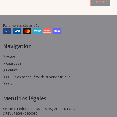
S'inscrire
Paiements sécurisés
Navigation
Accueil
Catalogue
Contact
COSCA creations l'âme de creations unique
CGV
Mentions légales
Ce site est édité par COSECOURS J'AI PAS D'IDEES.
SIREN : 7899849800019