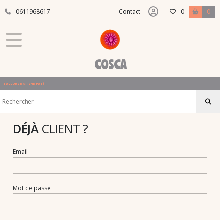
0611968617
Contact
0
0
COSCA
L'ALLURE N'ATTEND PAS !
DÉJÀ
CLIENT ?
Email
Mot de passe