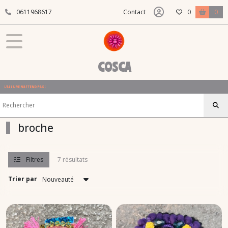
Fermer
0611968617
Contact
0
0
FILTRES
Tous
COSCA
les
produits
L'ALLURE N'ATTEND PAS !
broche
(7)
broche
Afficher
les
Filtres
7 résultats
résultats
Trier par