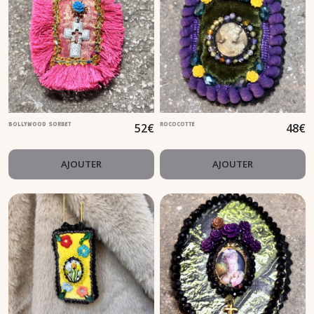
52
€
48
€
BOLLYWOOD SORBET
ROCOCOTTE
AJOUTER
AJOUTER