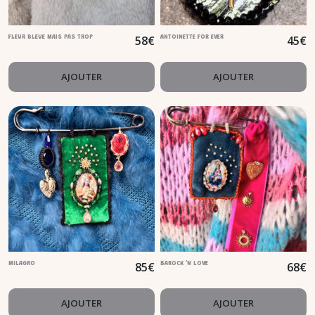
58
€
45
€
FLEUR BLEUE MAIS PAS TROP
ANTOINETTE FOR EVER
AJOUTER
AJOUTER
85
€
68
€
MILAGRO
BAROCK 'N LOVE
AJOUTER
AJOUTER