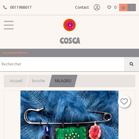
0611968617
Contact
0
0
COSCA
L'ALLURE N'ATTEND PAS !
Accueil
broche
MILAGRO