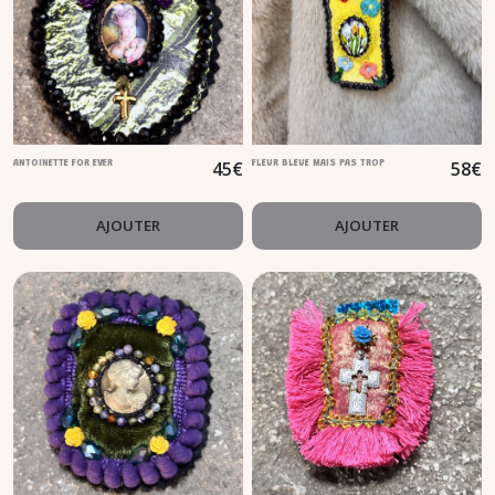
45
€
58
€
ANTOINETTE FOR EVER
FLEUR BLEUE MAIS PAS TROP
AJOUTER
AJOUTER