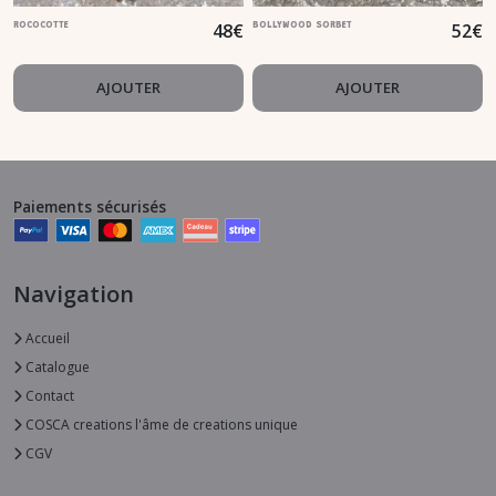
48
€
52
€
ROCOCOTTE
BOLLYWOOD SORBET
AJOUTER
AJOUTER
Paiements sécurisés
Navigation
Accueil
Catalogue
Contact
COSCA creations l'âme de creations unique
CGV