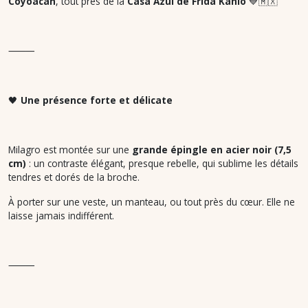
Coyoacán
, tout près de la
Casa Azul de Frida Kahlo
💙🇲🇽
⸻
🖤
Une présence forte et délicate
Milagro est montée sur une
grande épingle en acier noir (7,5
cm)
: un contraste élégant, presque rebelle, qui sublime les détails
tendres et dorés de la broche.
À porter sur une veste, un manteau, ou tout près du cœur. Elle ne
laisse jamais indifférent.
⸻