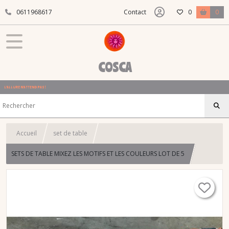
0611968617
Contact
0
0
COSCA
L'ALLURE N'ATTEND PAS !
Accueil
set de table
SETS DE TABLE MIXEZ LES MOTIFS ET LES COULEURS LOT DE 5