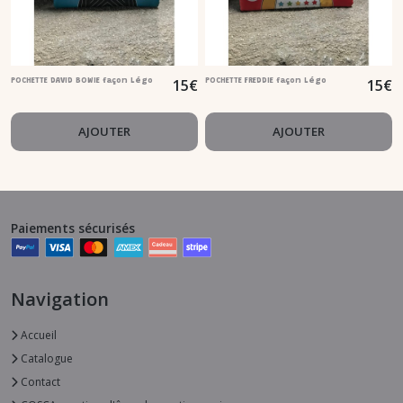
15
€
15
€
POCHETTE DAVID BOWIE façon Légo
POCHETTE FREDDIE façon Légo
AJOUTER
AJOUTER
Paiements sécurisés
Navigation
Accueil
Catalogue
Contact