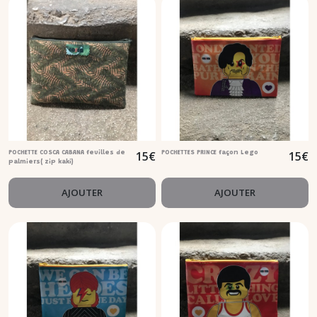
15
€
15
€
POCHETTE COSCA CABANA feuilles de
POCHETTES PRINCE façon Lego
palmiers( zip kaki)
AJOUTER
AJOUTER