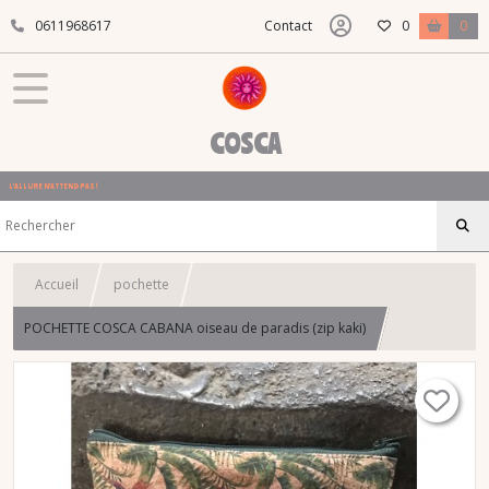
0611968617
Contact
0
0
COSCA
L'ALLURE N'ATTEND PAS !
Accueil
pochette
POCHETTE COSCA CABANA oiseau de paradis (zip kaki)