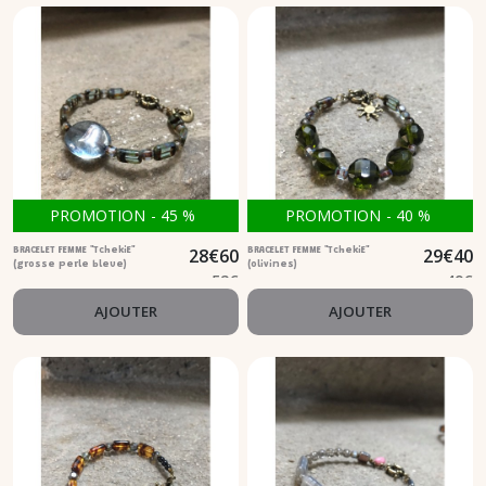
PROMOTION
-
45
%
PROMOTION
-
40
%
28
€
60
29
€
40
BRACELET FEMME "TchekiE"
BRACELET FEMME "TchekiE"
(grosse perle bleue)
(olivines)
52
€
49
€
AJOUTER
AJOUTER