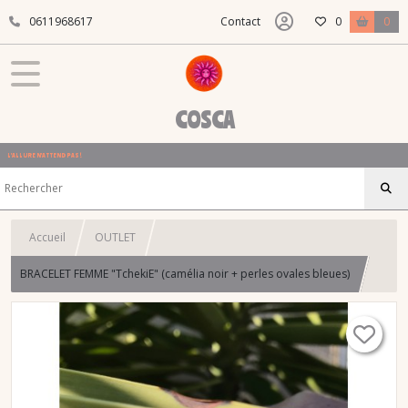
0611968617
Contact
0
0
COSCA
L'ALLURE N'ATTEND PAS !
Accueil
OUTLET
BRACELET FEMME "TchekiE" (camélia noir + perles ovales bleues)