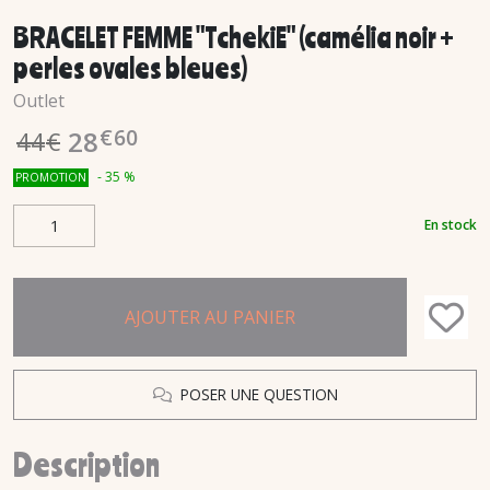
BRACELET FEMME "TchekiE" (camélia noir +
perles ovales bleues)
Outlet
€
60
28
44
€
-
35
%
PROMOTION
En stock
AJOUTER AU PANIER
POSER UNE QUESTION
Description