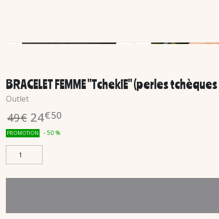
BRACELET FEMME "TchekiE" (perles tchèques
Outlet
€
50
24
49
€
-
50
%
PROMOTION