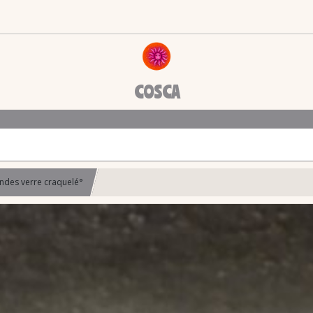
COSCA
ndes verre craquelé°