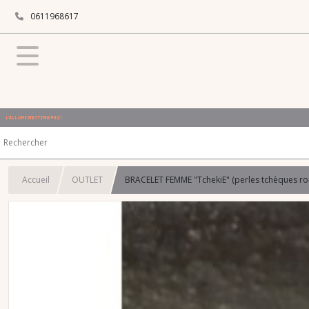
0611968617
L'ALLURE N'ATTEND PAS !
Accueil
OUTLET
BRACELET FEMME "TchekiE" (perles tchèques ro