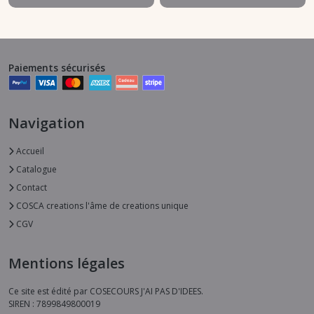
Paiements sécurisés
Navigation
Accueil
Catalogue
Contact
COSCA creations l'âme de creations unique
CGV
Mentions légales
Ce site est édité par COSECOURS J'AI PAS D'IDEES.
SIREN : 7899849800019