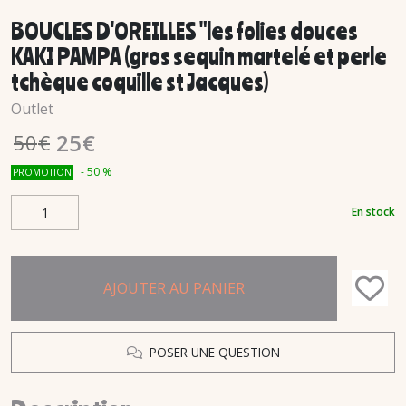
BOUCLES D'OREILLES "les folies douces
KAKI PAMPA (gros sequin martelé et perle
tchèque coquille st Jacques)
Outlet
25
€
50
€
-
50
%
PROMOTION
En stock
AJOUTER AU PANIER
POSER UNE QUESTION