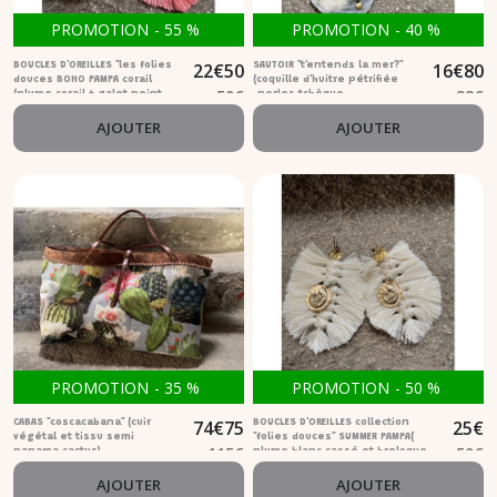
PROMOTION
-
55
%
PROMOTION
-
40
%
22
€
50
16
€
80
BOUCLES D'OREILLES "les folies
SAUTOIR "t'entends la mer?"
douces BOHO PAMPA corail
(coquille d'huitre pétrifiée
50
€
28
€
(plume corail + galet peint
,perles tchèque
étoile)
rectangulaire graphite)
AJOUTER
AJOUTER
PROMOTION
-
35
%
PROMOTION
-
50
%
74
€
75
25
€
CABAS "coscacabana" (cuir
BOUCLES D'OREILLES collection
végétal et tissu semi
"folies douces" SUMMER PAMPA(
115
€
50
€
panama cactus)
plume blanc cassé et breloque
en laiton coquillage)
AJOUTER
AJOUTER