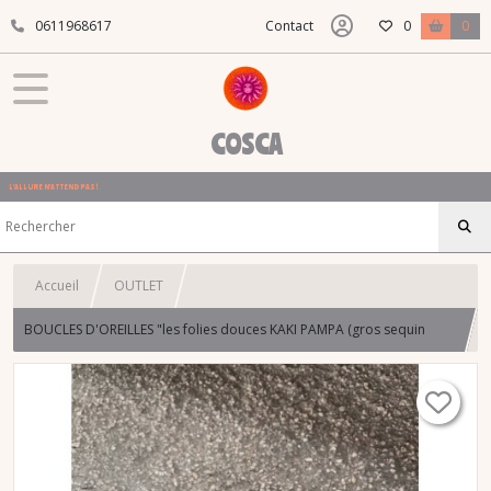
0611968617
Contact
0
0
COSCA
L'ALLURE N'ATTEND PAS !
Accueil
OUTLET
BOUCLES D'OREILLES "les folies douces KAKI PAMPA (gros sequin
martelé et perle tchèque coquille st Jacques)