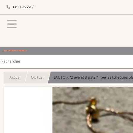
0611968617
L'ALLURE N'ATTEND PAS !
Accueil
OUTLET
SAUTOIR "2 avé et 3 pater" (perles tchèques b