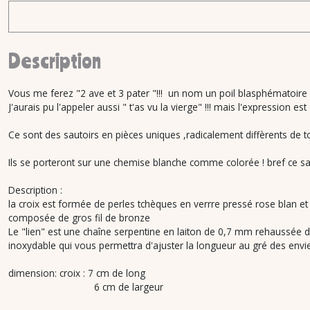
Description
Vous me ferez "2 ave et 3 pater "!!! un nom un poil blasphématoire
J'aurais pu l'appeler aussi " t'as vu la vierge" !!! mais l'expression es
Ce sont des sautoirs en pièces uniques ,radicalement diffèrents de to
Ils se porteront sur une chemise blanche comme colorée ! bref ce sau
Description :
la croix est formée de perles tchèques en verrre pressé rose blan et 
composée de gros fil de bronze
Le "lien" est une chaîne serpentine en laiton de 0,7 mm rehaussée de 
inoxydable qui vous permettra d'ajuster la longueur au gré des envi
dimension: croix : 7 cm de long
6 cm de largeur