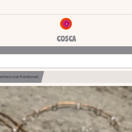
COSCA
lanches rose framboise)