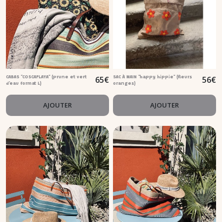
65
€
56
€
CABAS "COSCAPLAYA" (prune et vert
SAC À MAIN "happy hippie" (fleurs
d'eau format L)
oranges)
AJOUTER
AJOUTER