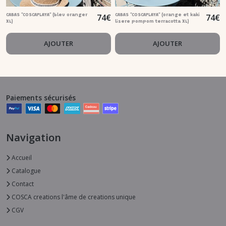
74
€
74
€
CABAS "COSCAPLAYA" (bleu oranger
CABAS "COSCAPLAYA" (orange et kaki
XL)
lisere pompom terracotta XL)
AJOUTER
AJOUTER
Paiements sécurisés
Navigation
Accueil
Catalogue
Contact
COSCA creations l'âme de creations unique
CGV