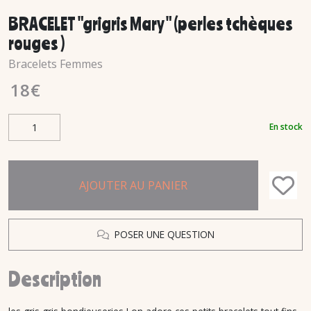
BRACELET "grigris Mary " (perles tchèques
rouges )
Bracelets Femmes
18
€
En stock
AJOUTER AU PANIER
POSER UNE QUESTION
Description