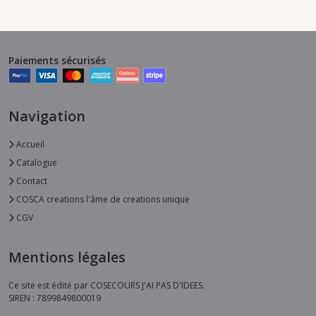
Paiements sécurisés
Navigation
Accueil
Catalogue
Contact
COSCA creations l'âme de creations unique
CGV
Mentions légales
Ce site est édité par COSECOURS J'AI PAS D'IDEES.
SIREN : 7899849800019