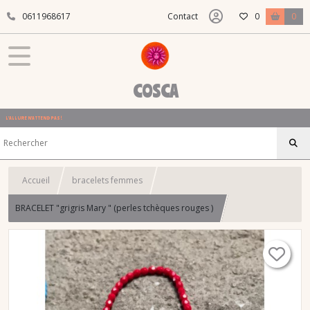
0611968617
Contact
0
0
COSCA
L'ALLURE N'ATTEND PAS !
Accueil
bracelets femmes
BRACELET "grigris Mary " (perles tchèques rouges )