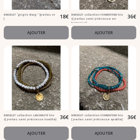
18
€
36
€
BRACELET "grigris Mary " (perles or
BRACELET collection FORMENTERA trio
)
1( perles semi précieuse en
turquoise)
AJOUTER
AJOUTER
36
€
36
€
BRACELET collection LANZAROTE trio
BRACELET collection FORMENTERA trio
1( perles semi précieuse howlite)
( perles semi précieuse apatite)
AJOUTER
AJOUTER