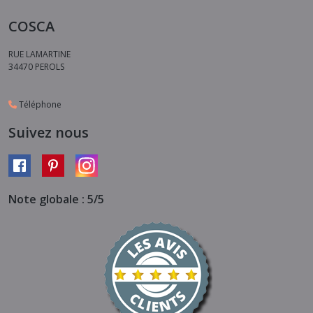
COSCA
RUE LAMARTINE
34470
PEROLS
Téléphone
Suivez nous
Note globale : 5/5