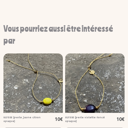
Vous pourriez aussi être intéressé
par
10
€
10
€
ULYSSE (perle jaune citron
ULYSSE (perle violette foncé
opaque)
opaque)