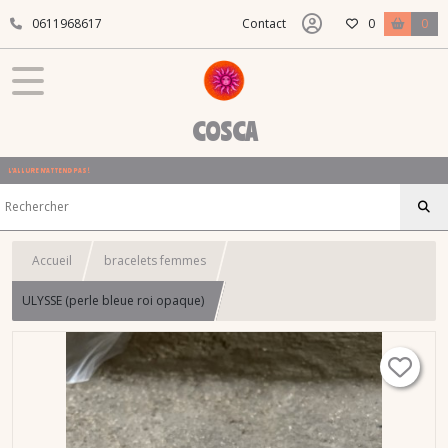
0611968617
Contact
0
0
COSCA
L'ALLURE N'ATTEND PAS !
Accueil
bracelets femmes
ULYSSE (perle bleue roi opaque)