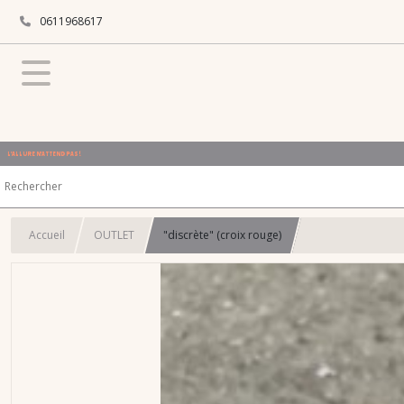
0611968617
L'ALLURE N'ATTEND PAS !
Accueil
OUTLET
"discrète" (croix rouge)