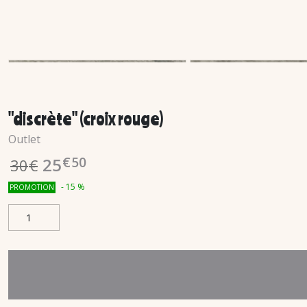
"discrète" (croix rouge)
Outlet
€
50
25
30
€
-
15
%
PROMOTION