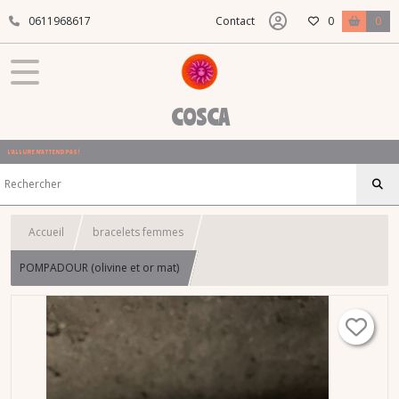
0611968617
Contact
0
0
COSCA
L'ALLURE N'ATTEND PAS !
Accueil
bracelets femmes
POMPADOUR (olivine et or mat)