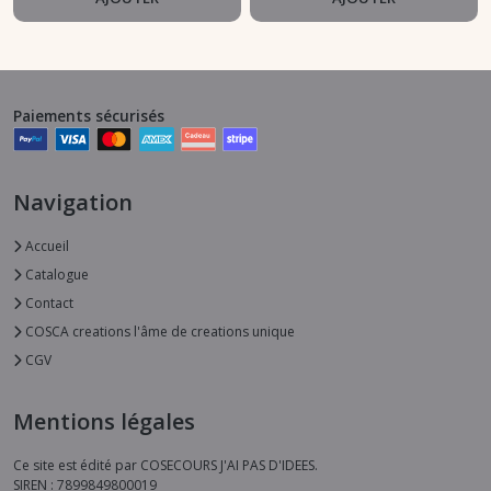
Paiements sécurisés
Navigation
Accueil
Catalogue
Contact
COSCA creations l'âme de creations unique
CGV
Mentions légales
Ce site est édité par COSECOURS J'AI PAS D'IDEES.
SIREN : 7899849800019