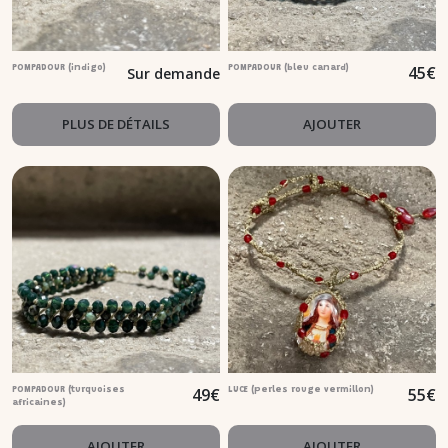
45
€
POMPADOUR (indigo)
POMPADOUR (bleu canard)
Sur demande
PLUS DE DÉTAILS
AJOUTER
49
€
55
€
POMPADOUR (turquoises
LUCE (perles rouge vermillon)
africaines)
AJOUTER
AJOUTER