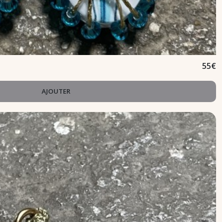
55
€
AJOUTER