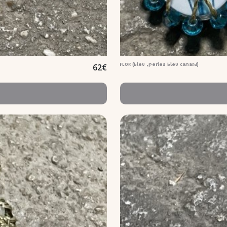
62
€
FLOR (bleu ,perles bleu canard)