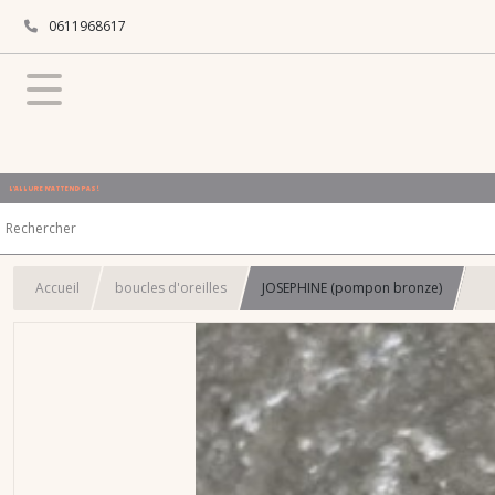
0611968617
L'ALLURE N'ATTEND PAS !
Accueil
boucles d'oreilles
JOSEPHINE (pompon bronze)