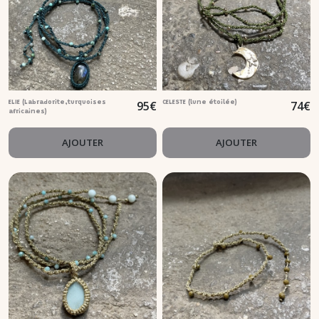
95
€
74
€
ELIE (Labradorite,turquoises
CELESTE (lune étoilée)
africaines)
AJOUTER
AJOUTER