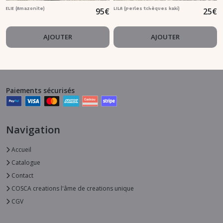
95
€
25
€
ELIE (Amazonite)
LILA (perles tchèques kaki)
AJOUTER
AJOUTER
Paiements sécurisés
Navigation
Accueil
Catalogue
Contact
COSCA creations l'âme de creations unique
CGV