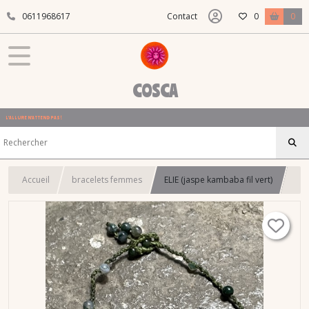
0611968617
Contact
0
0
COSCA
L'ALLURE N'ATTEND PAS !
Accueil
bracelets femmes
ELIE (jaspe kambaba fil vert)