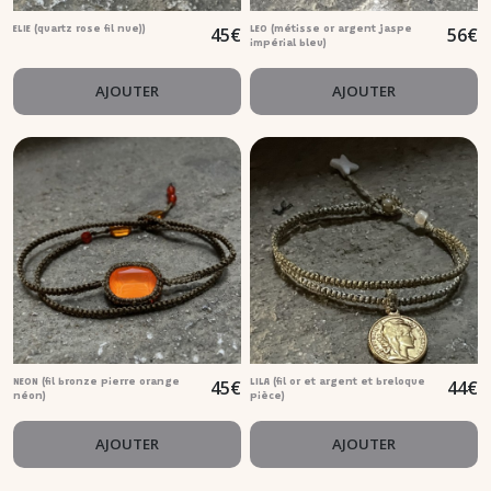
45
€
56
€
ELIE (quartz rose fil nue))
LEO (métisse or argent jaspe
impérial bleu)
AJOUTER
AJOUTER
45
€
44
€
NEON (fil bronze pierre orange
LILA (fil or et argent et breloque
néon)
pièce)
AJOUTER
AJOUTER