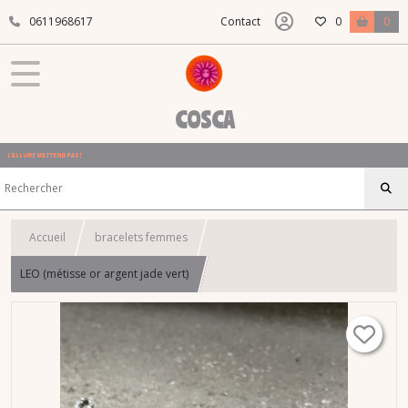
0611968617
Contact
0
0
COSCA
L'ALLURE N'ATTEND PAS !
Accueil
bracelets femmes
LEO (métisse or argent jade vert)