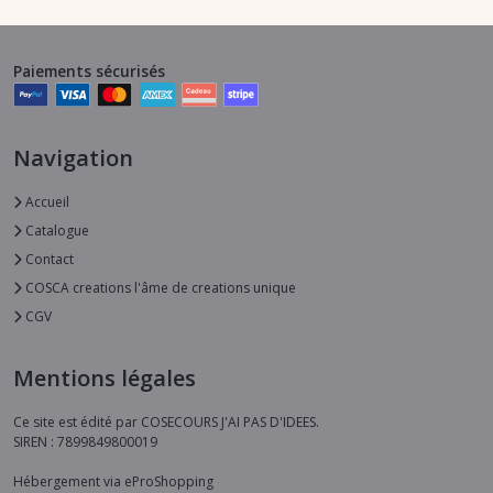
Paiements sécurisés
Navigation
Accueil
Catalogue
Contact
COSCA creations l'âme de creations unique
CGV
Mentions légales
Ce site est édité par COSECOURS J'AI PAS D'IDEES.
SIREN : 7899849800019
Hébergement via eProShopping