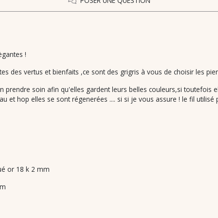
POSER UNE QUESTION
ègantes !
s des vertus et bienfaits ,ce sont des grigris à vous de choisir les pier
en prendre soin afin qu'elles gardent leurs belles couleurs,si toutefois
et hop elles se sont régenerées .... si si je vous assure ! le fil utilis
qué or 18 k 2 mm
mm