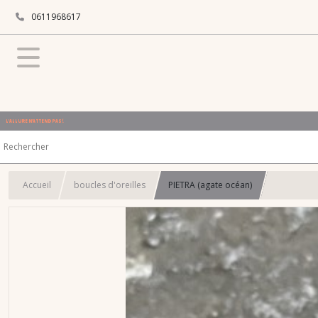
0611968617
L'ALLURE N'ATTEND PAS !
Accueil
boucles d'oreilles
PIETRA (agate océan)