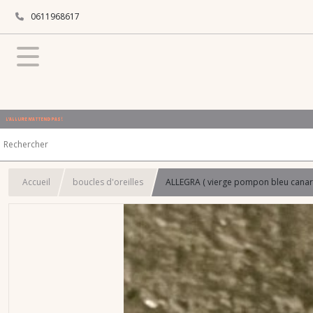
0611968617
L'ALLURE N'ATTEND PAS !
Accueil
boucles d'oreilles
ALLEGRA ( vierge pompon bleu canar