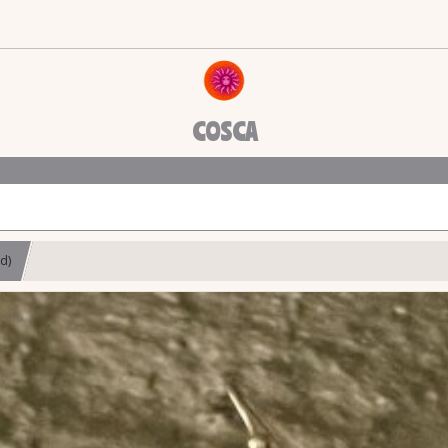
COSCA
d)