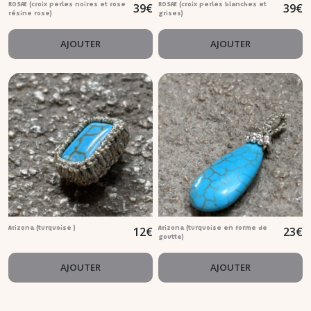
39
€
39
€
ROSAE (croix perles noires et rose
ROSAE (croix perles blanches et
résine rose)
grises)
AJOUTER
AJOUTER
12
€
23
€
Arizona (turquoise )
Arizona (turquoise en forme de
goutte)
AJOUTER
AJOUTER