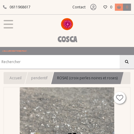
0611968617
Contact
0
0
COSCA
L'ALLURE N'ATTEND PAS !
Accueil
pendentif
ROSAE (croix perles noires et roses)