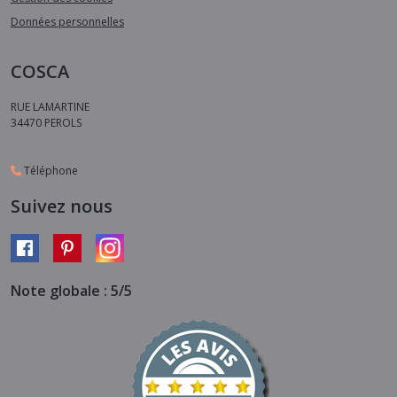
Données personnelles
COSCA
RUE LAMARTINE
34470
PEROLS
Téléphone
Suivez nous
Note globale : 5/5