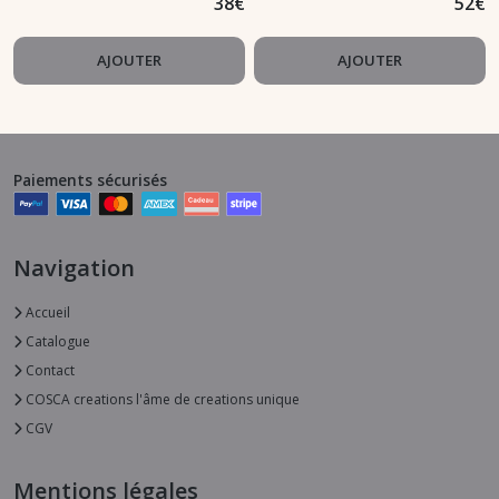
38
€
52
€
AJOUTER
AJOUTER
Paiements sécurisés
Navigation
Accueil
Catalogue
Contact
COSCA creations l'âme de creations unique
CGV
Mentions légales