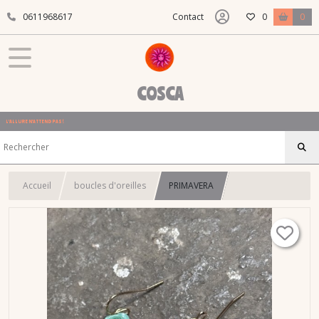
0611968617
Contact
0
0
COSCA
L'ALLURE N'ATTEND PAS !
Accueil
boucles d'oreilles
PRIMAVERA