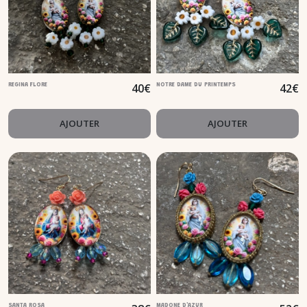
40
€
42
€
REGINA FLORE
NOTRE DAME DU PRINTEMPS
AJOUTER
AJOUTER
SANTA ROSA
MADONE D'AZUR