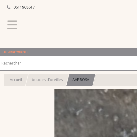
0611968617
L'ALLURE N'ATTEND PAS !
Accueil
boucles d'oreilles
AVE ROSA