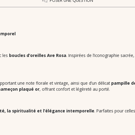
POSER UNE QUESTION
temporel
c les
boucles d’oreilles Ave Rosa
. Inspirées de l’iconographie sacrée
apportant une note florale et vintage, ainsi que d’un délicat
pampille d
hameçon plaqué or
, offrant confort et légèreté au porté.
té, la spiritualité et l’élégance intemporelle
. Parfaites pour cell