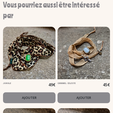
Vous pourriez aussi être intéressé
par
49
€
45
€
JUNGLE
CARAMEL CELESTE
AJOUTER
AJOUTER