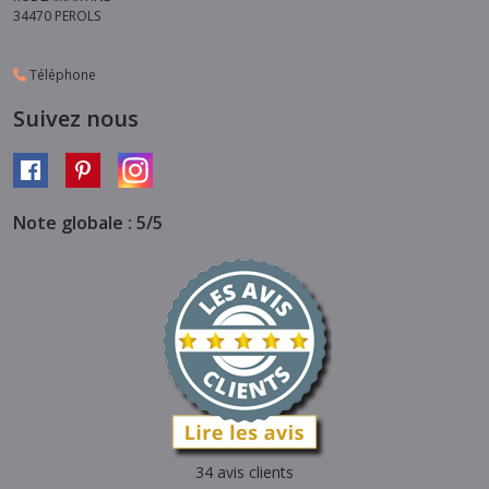
34470
PEROLS
Téléphone
Suivez nous
Note globale : 5/5
34 avis clients