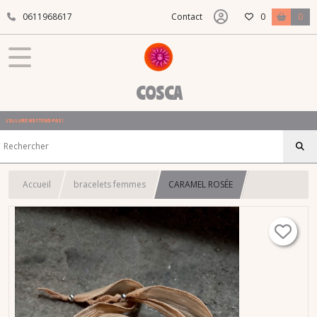
0611968617
Contact
0
0
COSCA
L'ALLURE N'ATTEND PAS !
Accueil
bracelets femmes
CARAMEL ROSÉE