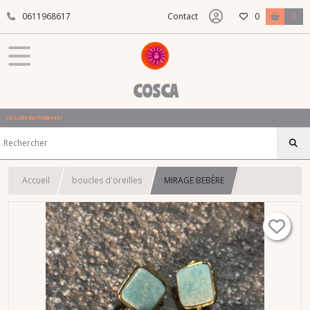
0611968617
Contact
0
0
COSCA
L'ALLURE N'ATTEND PAS !
Accueil
boucles d'oreilles
MIRAGE BEBÈRE