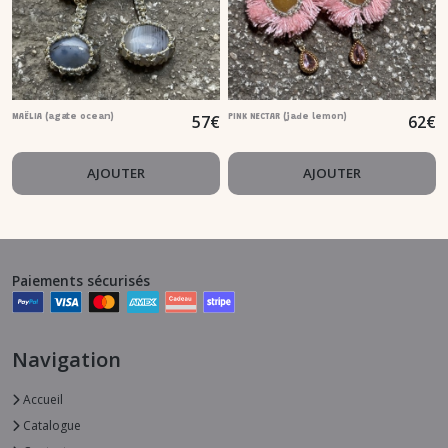
57
€
62
€
MAËLIA (agate ocean)
PINK NECTAR (jade lemon)
AJOUTER
AJOUTER
Paiements sécurisés
Navigation
Accueil
Catalogue