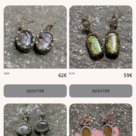
62
€
59
€
GAÏA
ELYA
AJOUTER
AJOUTER