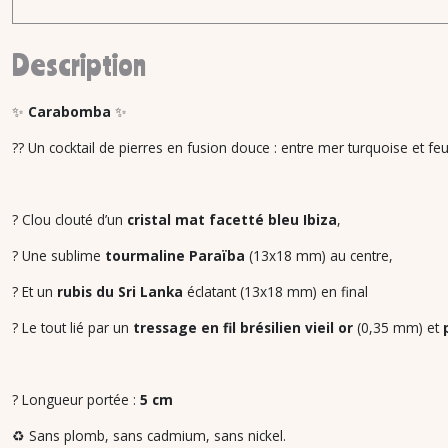
Description
✨
Carabomba
✨
?? Un cocktail de pierres en fusion douce : entre mer turquoise et feu r
? Clou clouté d’un
cristal mat facetté bleu Ibiza
,
? Une sublime
tourmaline Paraïba
(13x18 mm) au centre,
? Et un
rubis du Sri Lanka
éclatant (13x18 mm) en final
? Le tout lié par un
tressage en fil brésilien vieil or
(0,35 mm) et
? Longueur portée :
5 cm
♻️ Sans plomb, sans cadmium, sans nickel.