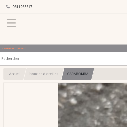
0611968617
L'ALLURE N'ATTEND PAS !
Accueil
boucles d'oreilles
CARABOMBA