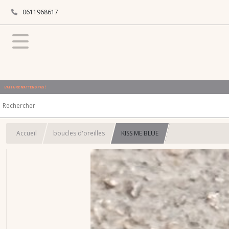
0611968617
L'ALLURE N'ATTEND PAS !
Accueil
boucles d'oreilles
KISS ME BLUE