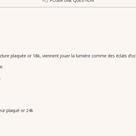
POSER UNE QUESTION
tructure plaquée or 18k, viennent jouer la lumière comme des éclats d’o
e.
.
cœur plaqué or 24k