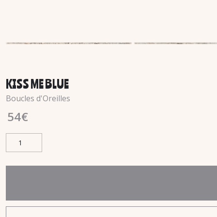
KISS ME BLUE
Boucles d'Oreilles
54
€