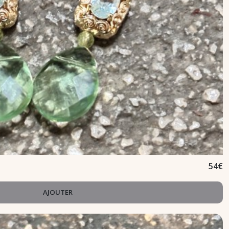
54
€
AJOUTER