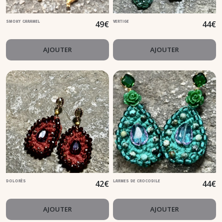
49
€
44
€
SMOKY CARAMEL
VERTIGE
AJOUTER
AJOUTER
42
€
44
€
DOLORÈS
LARMES DE CROCODILE
AJOUTER
AJOUTER