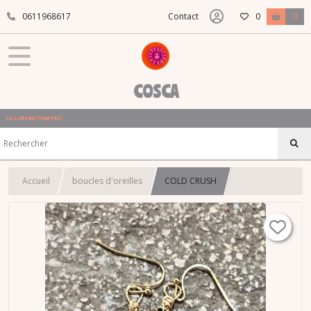
0611968617
Contact
0
0
COSCA
L'ALLURE N'ATTEND PAS !
Accueil
boucles d'oreilles
COLD CRUSH