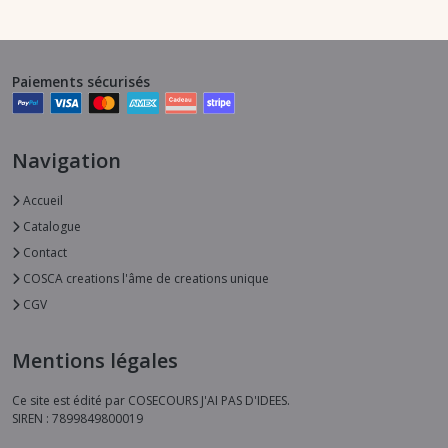
Paiements sécurisés
Navigation
Accueil
Catalogue
Contact
COSCA creations l'âme de creations unique
CGV
Mentions légales
Ce site est édité par COSECOURS J'AI PAS D'IDEES.
SIREN : 7899849800019