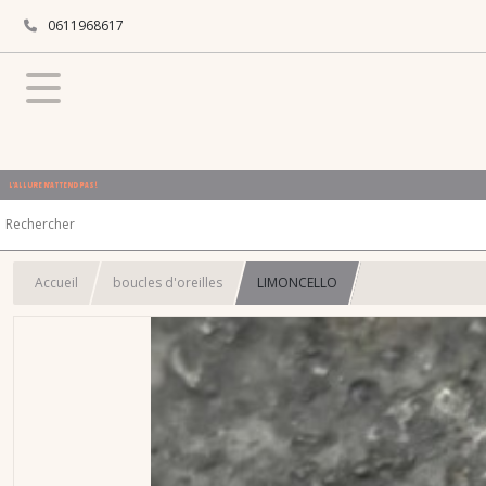
0611968617
L'ALLURE N'ATTEND PAS !
Accueil
boucles d'oreilles
LIMONCELLO