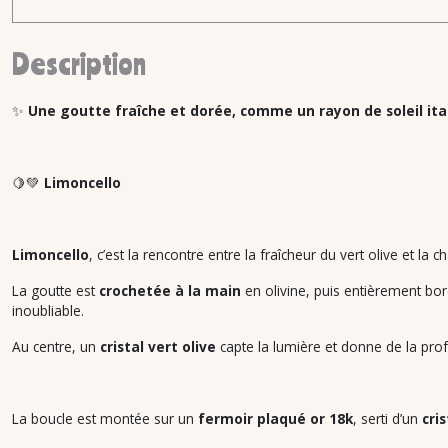
Description
✨
Une goutte fraîche et dorée, comme un rayon de soleil ita
🍋💚
Limoncello
Limoncello
, c’est la rencontre entre la fraîcheur du vert olive et la c
La goutte est
crochetée à la main
en olivine, puis entièrement b
inoubliable.
Au centre, un
cristal vert olive
capte la lumière et donne de la pro
La boucle est montée sur un
fermoir plaqué or 18k
, serti d’un
cri