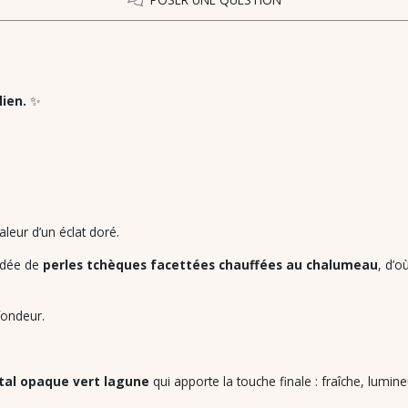
lien.
✨
haleur d’un éclat doré.
ordée de
perles tchèques facettées chauffées au chalumeau
, d’o
fondeur.
stal opaque vert lagune
qui apporte la touche finale : fraîche, lumin