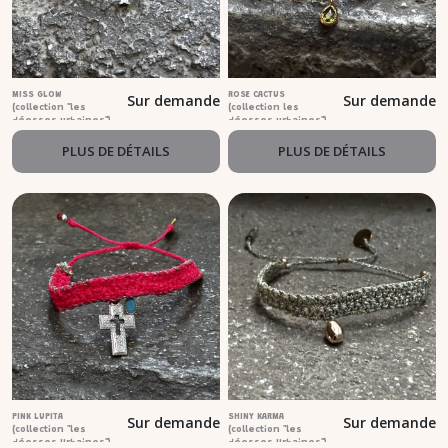
MISS GLOW
ROSE CACTUS
Sur demande
Sur demande
(collection "les
(collection les
déesses urbaines")
déesses urbaines")
PLUS DE DÉTAILS
PLUS DE DÉTAILS
PINK LUPITA
SHINY KARMA
Sur demande
Sur demande
(collection "les
(collection "les
déesses Urbaines")
déesses Urbaines")