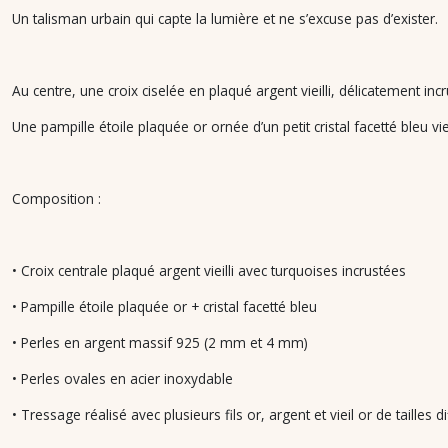
Un talisman urbain qui capte la lumière et ne s’excuse pas d’exister.
Au centre, une croix ciselée en plaqué argent vieilli, délicatement i
Une pampille étoile plaquée or ornée d’un petit cristal facetté bleu 
Composition :
• Croix centrale plaqué argent vieilli avec turquoises incrustées
• Pampille étoile plaquée or + cristal facetté bleu
• Perles en argent massif 925 (2 mm et 4 mm)
• Perles ovales en acier inoxydable
• Tressage réalisé avec plusieurs fils or, argent et vieil or de tailles 