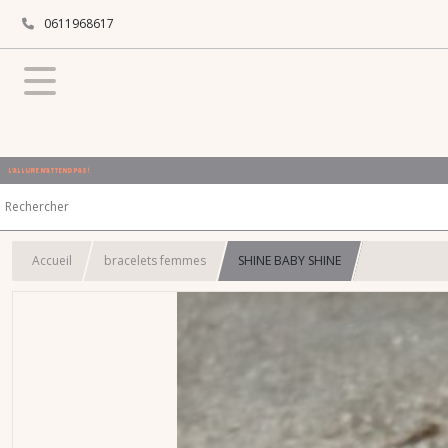
0611968617
L'ALLURE N'ATTEND PAS !
Accueil
bracelets femmes
SHINE BABY SHINE