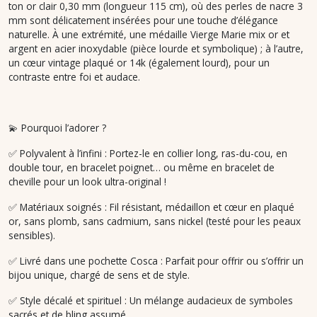
ton or clair 0,30 mm (longueur 115 cm), où des perles de nacre 3
mm sont délicatement insérées pour une touche d’élégance
naturelle. À une extrémité, une médaille Vierge Marie mix or et
argent en acier inoxydable (pièce lourde et symbolique) ; à l’autre,
un cœur vintage plaqué or 14k (également lourd), pour un
contraste entre foi et audace.
💫 Pourquoi l’adorer ?
✅ Polyvalent à l’infini : Portez-le en collier long, ras-du-cou, en
double tour, en bracelet poignet… ou même en bracelet de
cheville pour un look ultra-original !
✅ Matériaux soignés : Fil résistant, médaillon et cœur en plaqué
or, sans plomb, sans cadmium, sans nickel (testé pour les peaux
sensibles).
✅ Livré dans une pochette Cosca : Parfait pour offrir ou s’offrir un
bijou unique, chargé de sens et de style.
✅ Style décalé et spirituel : Un mélange audacieux de symboles
sacrés et de bling assumé.