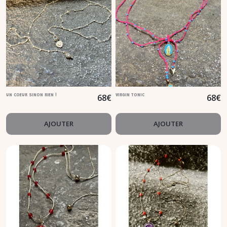
68
€
68
€
UN COEUR SINON RIEN !
VIRGIN TONIC
AJOUTER
AJOUTER