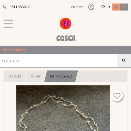
0611968617
Contact
0
0
COSCA
L'ALLURE N'ATTEND PAS !
Accueil
collier
OH MY GOLD