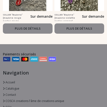
COLLIER "Madone"
COLLIER "Madone"
Sur demande
Sur demande
(madone rouge
(madone violette
perles rouge
perles orange)
vermillon)
PLUS DE DÉTAILS
PLUS DE DÉTAILS
Paiements sécurisés
Navigation
Accueil
Catalogue
Contact
COSCA creations l'âme de creations unique