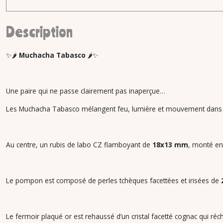
Description
✨🌶️
Muchacha Tabasco
🌶️✨
Une paire qui ne passe clairement pas inaperçue…
Les
Muchacha Tabasco
mélangent feu, lumière et mouvement dans un 
Au centre, un rubis de labo CZ flamboyant de
18x13 mm
, monté en
Le pompon est composé de perles tchèques facettées et irisées de
Le fermoir plaqué or est rehaussé d’un cristal facetté cognac qui r