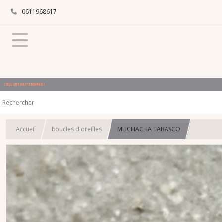
0611968617
L'ALLURE N'ATTEND PAS !
Accueil
boucles d'oreilles
MUCHACHA TABASCO