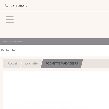
0611968617
L'ALLURE N'ATTEND PAS !
Accueil
pochette
POCHETTE MARY ZEBRA