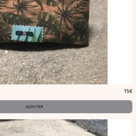
15
€
AJOUTER