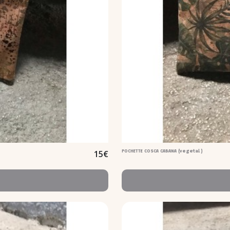
15
€
POCHETTE COSCA CABANA (vegetal )