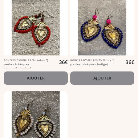
36
€
36
€
BOUCLES D'OREILLES "Ex Votos "(
BOUCLES D'OREILLES "Ex Votos "(
perles tchèques
perles tchèques indigo)
terracotta/cerise)
AJOUTER
AJOUTER