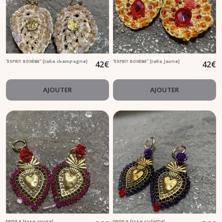
42
€
42
€
"ESPRIT BOHÈME" (rafia champagne)
"ESPRIT BOHÈME" (rafia jaune)
AJOUTER
AJOUTER
FRIDA K (rose rouge)
FRIDA K (rose violette)