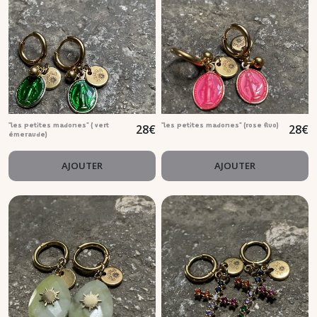
28
€
28
€
"les petites madones" ( vert
"les petites madones" (rose fluo)
émeraude)
AJOUTER
AJOUTER