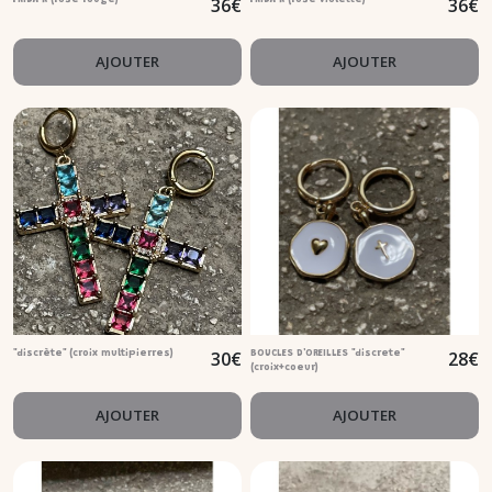
36
€
36
€
AJOUTER
AJOUTER
30
€
28
€
"discrète" (croix multipierres)
BOUCLES D'OREILLES "discrete"
(croix+coeur)
AJOUTER
AJOUTER