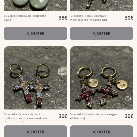
38
€
30
€
BOUCLES D'OREILLES "coquette"
"discrète" (croix cristaux
(jade)
multicolores modèle fin)
AJOUTER
AJOUTER
30
€
30
€
"discrète" (croix cristaux
"discrète" (croix cristaux rouges
multicolores pierre centrale
et blancs)
champagne)
AJOUTER
AJOUTER