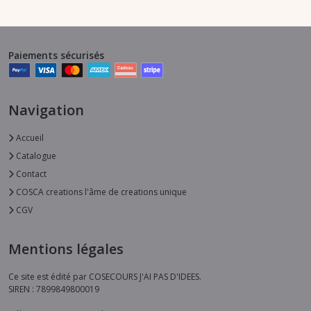
Paiements sécurisés
Navigation
Accueil
Catalogue
Contact
COSCA creations l'âme de creations unique
CGV
Mentions légales
Ce site est édité par COSECOURS J'AI PAS D'IDEES.
SIREN : 7899849800019