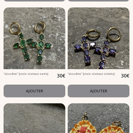
30
€
30
€
"discrète" (croix cristaux verts)
"discrète" (croix cristaux violets)
AJOUTER
AJOUTER