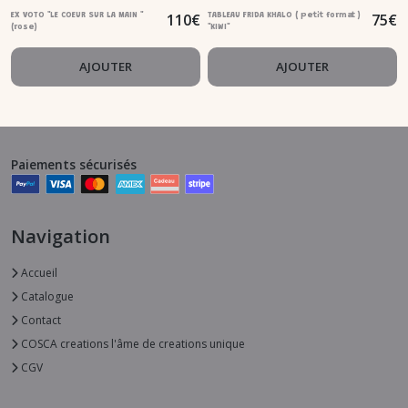
110
€
75
€
EX VOTO "LE COEUR SUR LA MAIN "
TABLEAU FRIDA KHALO ( petit format )
(rose)
"KIWI"
AJOUTER
AJOUTER
Paiements sécurisés
Navigation
Accueil
Catalogue
Contact
COSCA creations l'âme de creations unique
CGV