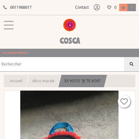
0611968617
Contact
0
0
COSCA
L'ALLURE N'ATTEND PAS !
Accueil
déco murale
EX VOTO "JE TE VOIS"