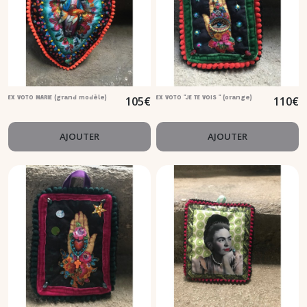
105
€
110
€
EX VOTO MARIE (grand modèle)
EX VOTO "JE TE VOIS " (orange)
AJOUTER
AJOUTER