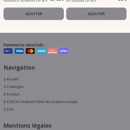
COULEURS ET LES MOTIFS LOT DE 5
LES COULEURS LOT DE 6
AJOUTER
AJOUTER
Paiements sécurisés
Navigation
Accueil
Catalogue
Contact
COSCA creations l'âme de creations unique
CGV
Mentions légales