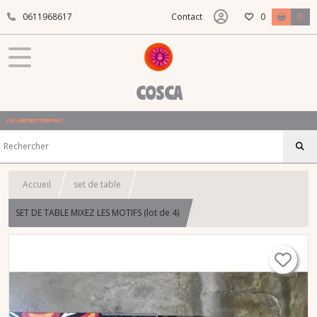
0611968617
Contact
0
0
COSCA
L'ALLURE N'ATTEND PAS !
Accueil
set de table
SET DE TABLE MIXEZ LES MOTIFS (lot de 4)