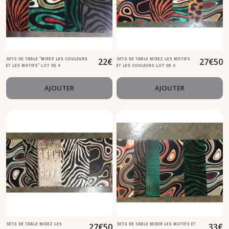
22
€
27
€
50
SETS DE TABLE "MIXEZ LES COULEURS
SETS DE TABLE MIXEZ LES MOTIFS
ET LES MOTIFS" LOT DE 4
ET LES COULEURS LOT DE 5
AJOUTER
AJOUTER
27
€
50
33
€
SETS DE TABLE MIXEZ LES
SETS DE TABLE MIXER LES MOTIFS ET