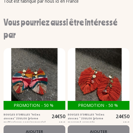
Tout est fabriqué par nous ici en France
Vous pourriez aussi être intéressé
par
PROMOTION
-
50
%
PROMOTION
-
50
%
24
€
50
24
€
50
BOUCLES D'OREILLES "folies
BOUCLES D'OREILLES "folies
douces" ZOULOU (plume
douces " ZOULOU (plume
49
€
49
€
multicolore+ sequins+opale)
macramé orangé+
sequins+cornaline)
AJOUTER
AJOUTER