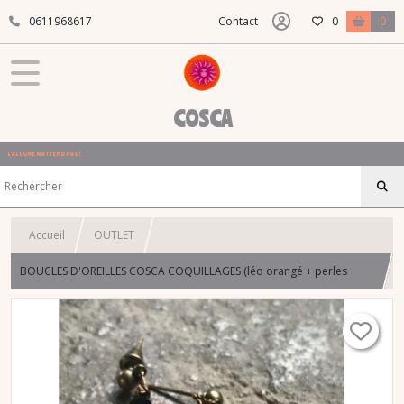
0611968617
Contact
0
0
COSCA
L'ALLURE N'ATTEND PAS !
Accueil
OUTLET
BOUCLES D'OREILLES COSCA COQUILLAGES (léo orangé + perles
cristal orange et rouge)