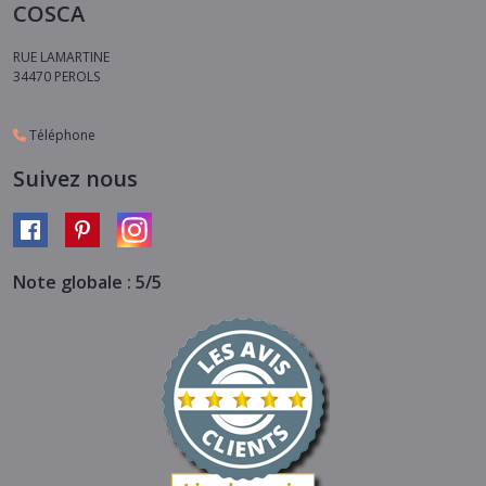
COSCA
RUE LAMARTINE
34470
PEROLS
Téléphone
Suivez nous
Note globale : 5/5