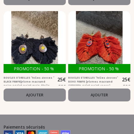
PROMOTION
-
50
%
PROMOTION
-
50
%
25
€
25
€
BOUCLES D'OREILLES "folies douces "
BOUCLES D'OREILLES "folies douces"
BLACK PAMPA(plume macramé
BOHO PAMPA (plumes macramé
50
€
50
€
noire +galet peint main étoile
ORANGER+ galet peint coeur )
or)
AJOUTER
AJOUTER
Paiements sécurisés