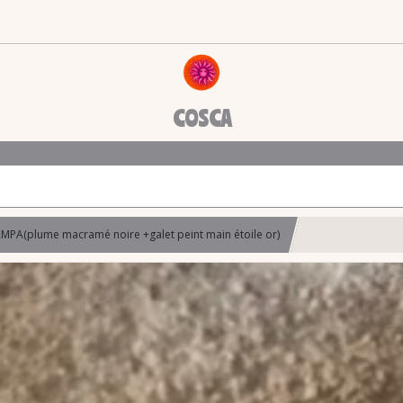
COSCA
MPA(plume macramé noire +galet peint main étoile or)