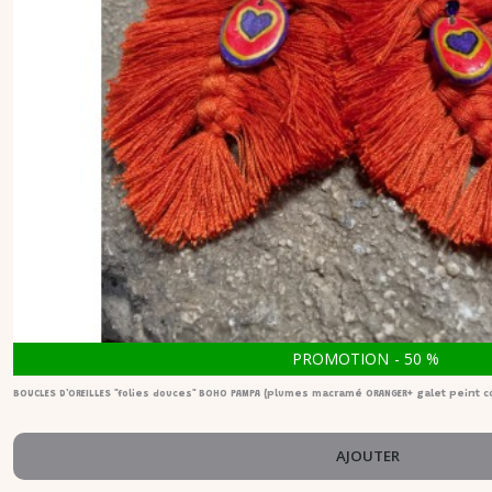
PROMOTION
-
50
%
BOUCLES D'OREILLES "folies douces" BOHO PAMPA (plumes macramé ORANGER+ galet peint c
AJOUTER