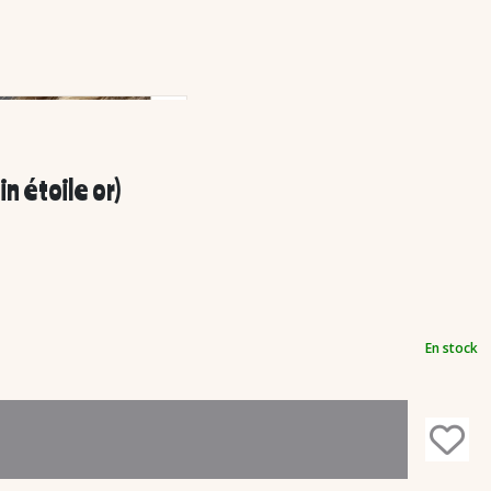
 étoile or)
En stock