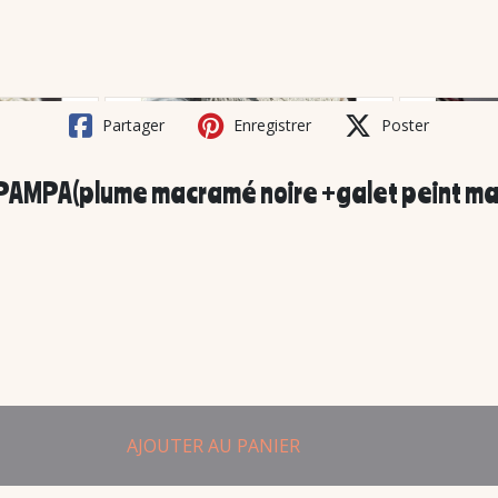
Partager
Enregistrer
Poster
PAMPA(plume macramé noire +galet peint main
AJOUTER AU PANIER