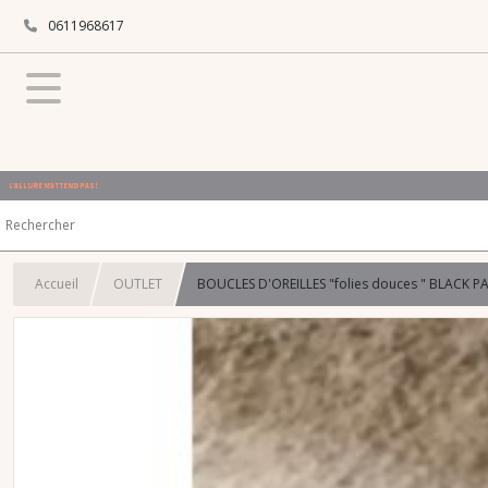
0611968617
L'ALLURE N'ATTEND PAS !
Accueil
OUTLET
BOUCLES D'OREILLES "folies douces " BLACK PA