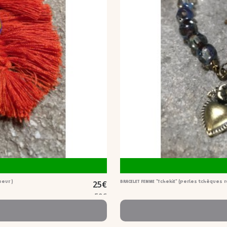
25
€
oeur )
BRACELET FEMME "TchekiE" (perles tchèque
50
€