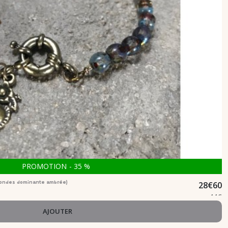
PROMOTION
-
35
%
28
€
60
s rondes dominante ambrée)
44
€
AJOUTER