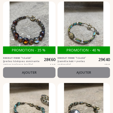
PROMOTION
-
35
%
PROMOTION
-
40
%
28
€
60
29
€
40
BRACELET FEMME "TchekiE"
BRACELET FEMME "TchekiE"
(perles tchèques dominante
(camélia kaki + perles
44
€
49
€
ambre breloque feuille)
rectangle)
AJOUTER
AJOUTER