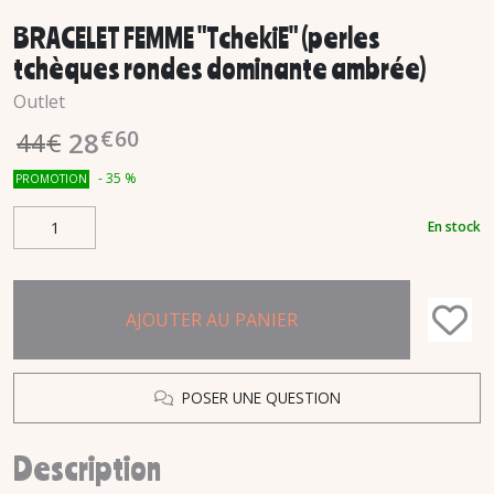
BRACELET FEMME "TchekiE" (perles
tchèques rondes dominante ambrée)
Outlet
€
60
28
44
€
-
35
%
PROMOTION
En stock
AJOUTER AU PANIER
POSER UNE QUESTION
Description