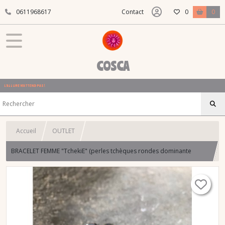
0611968617
Contact
0
0
COSCA
L'ALLURE N'ATTEND PAS !
Accueil
OUTLET
BRACELET FEMME "TchekiE" (perles tchèques rondes dominante
ambrée)