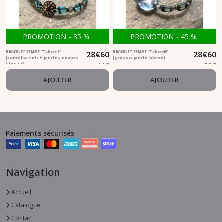
PROMOTION
-
35
%
PROMOTION
-
45
%
28
€
60
28
€
60
BRACELET FEMME "TchekiE"
BRACELET FEMME "TchekiE"
(camélia noir + perles ovales
(grosse perle bleue)
44
€
52
€
bleues)
AJOUTER
AJOUTER
Paiements sécurisés
Navigation
Accueil
Catalogue
Contact