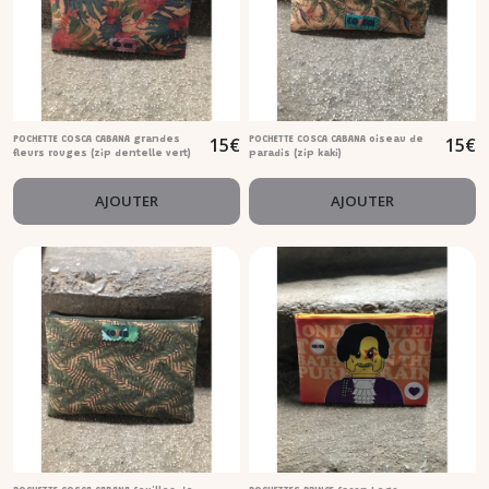
15
€
15
€
POCHETTE COSCA CABANA grandes
POCHETTE COSCA CABANA oiseau de
fleurs rouges (zip dentelle vert)
paradis (zip kaki)
AJOUTER
AJOUTER