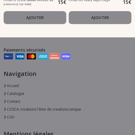
15
€
15
€
POCHETTE COSCA CABANA feuilles de
POCHETTES PRINCE façon Lego
palmiers( zip kaki)
AJOUTER
AJOUTER
Paiements sécurisés
Navigation
Accueil
Catalogue
Contact
COSCA creations l'âme de creations unique
CGV
Mentions légales