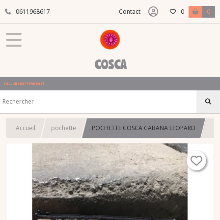
0611968617
Contact
0
0
COSCA
L'ALLURE N'ATTEND PAS !
Accueil
pochette
POCHETTE COSCA CABANA LEOPARD