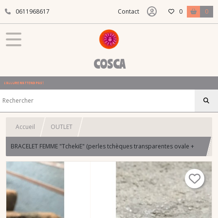
0611968617
Contact
0
0
COSCA
L'ALLURE N'ATTEND PAS !
Accueil
OUTLET
BRACELET FEMME "TchekiE" (perles tchèques transparentes ovale +
facetees)