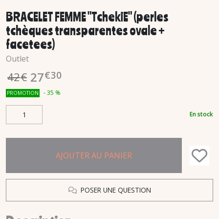
BRACELET FEMME "TchekiE" (perles
tchèques transparentes ovale +
facetees)
Outlet
€
30
27
42
€
-
35
%
PROMOTION
En stock
AJOUTER AU PANIER
POSER UNE QUESTION