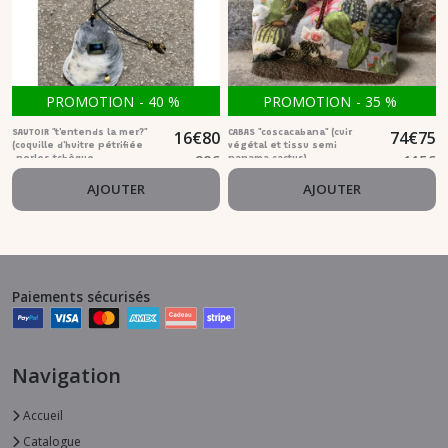
PROMOTION
-
40
%
PROMOTION
-
35
%
16
€
80
74
€
75
SAUTOIR "t'entends la mer?"
CABAS "coscacabana" (cuir
(coquille d'huitre pétrifiée
végétal et tissu semi
28
€
115
€
,perles tchèque
panama cactus)
rectangulaire graphite)
AJOUTER
AJOUTER
Paiements sécurisés
Navigation
Accueil
Catalogue