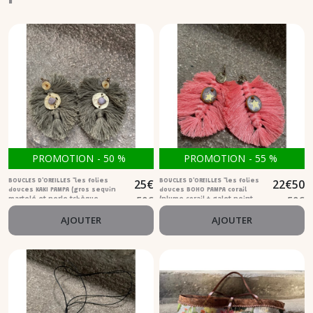
PROMOTION
-
50
%
PROMOTION
-
55
%
25
€
22
€
50
BOUCLES D'OREILLES "les folies
BOUCLES D'OREILLES "les folies
douces KAKI PAMPA (gros sequin
douces BOHO PAMPA corail
50
€
50
€
martelé et perle tchèque
(plume corail + galet peint
coquille st Jacques)
étoile)
AJOUTER
AJOUTER