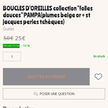
BOUCLES D'OREILLES collection "folies
douces" PAMPA(plumes beige or + st
jacques perles tchèques)
Outlet
25
€
50
€
-
50
%
PROMOTION
En stock
AJOUTER AU PANIER
POSER UNE QUESTION