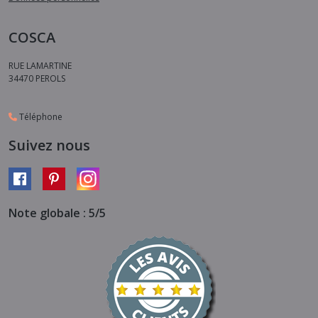
COSCA
RUE LAMARTINE
34470
PEROLS
Téléphone
Suivez nous
Note globale : 5/5