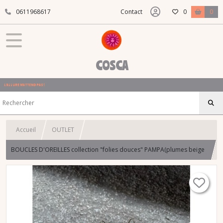
0611968617
Contact
0
0
COSCA
L'ALLURE N'ATTEND PAS !
Accueil
OUTLET
BOUCLES D'OREILLES collection "folies douces" PAMPA(plumes beige
or + st jacques perles tchèques)