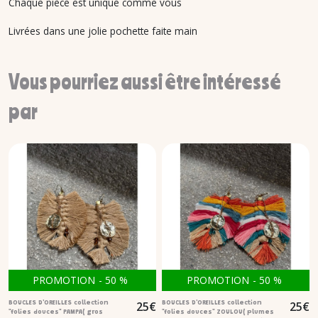
Chaque pièce est unique comme vous
Livrées dans une jolie pochette faite main
Vous pourriez aussi être intéressé
par
PROMOTION
-
50
%
PROMOTION
-
50
%
25
€
25
€
BOUCLES D'OREILLES collection
BOUCLES D'OREILLES collection
"folies douces" PAMPA( gros
"folies douces" ZOULOU( plumes