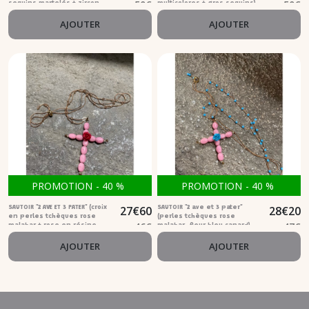
50
€
50
€
sequins martelés + zircon
multicolores + gros sequins)
ambre)
AJOUTER
AJOUTER
PROMOTION
-
40
%
PROMOTION
-
40
%
27
€
60
28
€
20
SAUTOIR "2 AVE ET 3 PATER" (croix
SAUTOIR "2 ave et 3 pater"
en perles tchèques rose
(perles tchèques rose
46
€
47
€
malabar + rose en résine
malabar ,fleur bleu canard)
rouge)
AJOUTER
AJOUTER