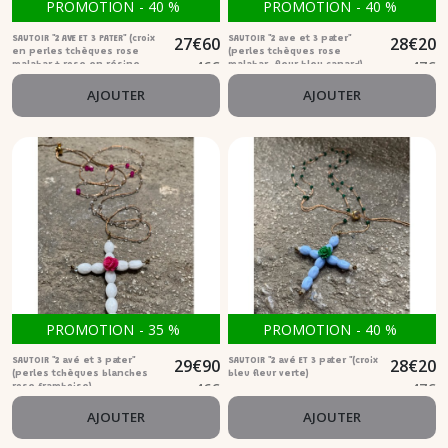
PROMOTION
-
40
%
PROMOTION
-
40
%
27
€
60
28
€
20
SAUTOIR "2 AVE ET 3 PATER" (croix
SAUTOIR "2 ave et 3 pater"
en perles tchèques rose
(perles tchèques rose
46
€
47
€
malabar + rose en résine
malabar ,fleur bleu canard)
rouge)
AJOUTER
AJOUTER
PROMOTION
-
35
%
PROMOTION
-
40
%
29
€
90
28
€
20
SAUTOIR "2 avé et 3 pater"
SAUTOIR "2 avé ET 3 pater "(croix
(perles tchèques blanches
bleu fleur verte)
46
€
47
€
rose framboise)
AJOUTER
AJOUTER