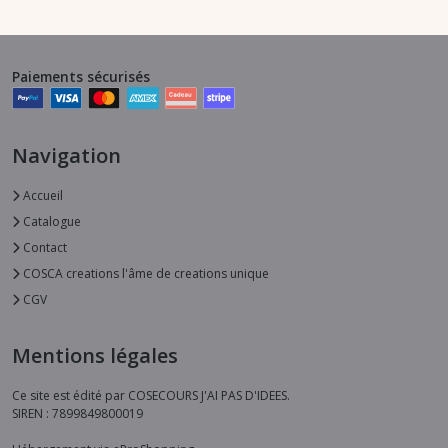
Paiements sécurisés
Navigation
Accueil
Catalogue
Contact
COSCA creations l'âme de creations unique
CGV
Mentions légales
Ce site est édité par COSECOURS J'AI PAS D'IDEES.
SIREN : 7899849800019