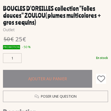
BOUCLES D'OREILLES collection "folies
douces" ZOULOU( plumes multicolores +
gros sequins)
Outlet
25
€
50
€
-
50
%
PROMOTION
En stock
AJOUTER AU PANIER
POSER UNE QUESTION