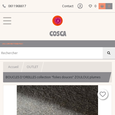
0611968617
Contact
0
0
COSCA
L'ALLURE N'ATTEND PAS !
Accueil
OUTLET
BOUCLES D'OREILLES collection "folies douces" ZOULOU( plumes
multicolores + gros sequins)