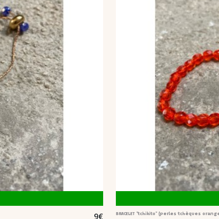
9
€
BRACELET "tchikito" (perles tchèques orang