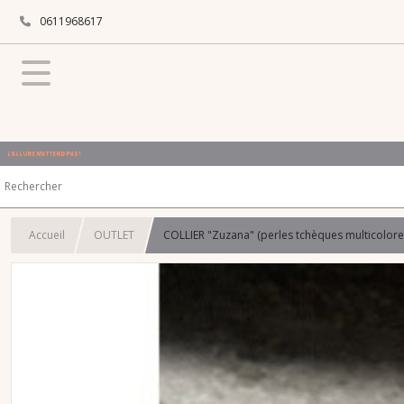
0611968617
L'ALLURE N'ATTEND PAS !
Accueil
OUTLET
COLLIER "Zuzana" (perles tchèques multicolore