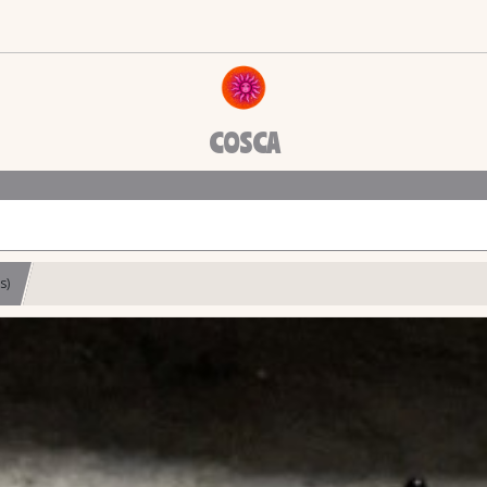
COSCA
s)