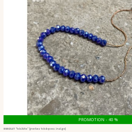
PROMOTION
-
40
%
BRACELET "tchikito" (perles tchèques indigo)