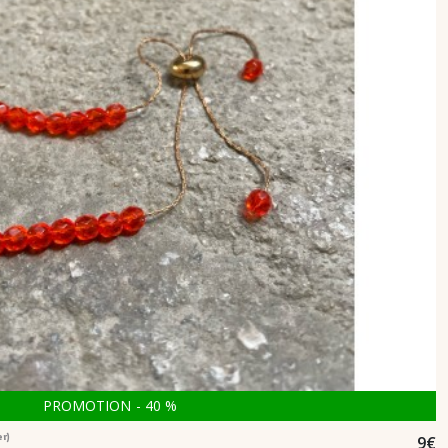
PROMOTION
-
40
%
9
€
er)