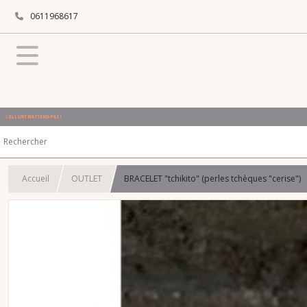
0611968617
L'ALLURE N'ATTEND PAS !
Accueil
OUTLET
BRACELET "tchikito" (perles tchèques "cerise")