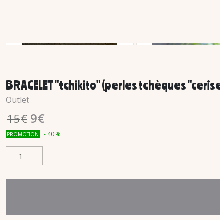
BRACELET "tchikito" (perles tchèques "cerise
Outlet
9
€
15
€
-
40
%
PROMOTION