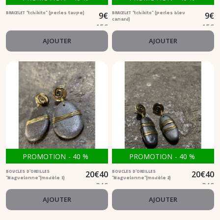
9
€
9
€
BRACELET "tchikito" (perles taupe)
BRACELET "tchikito" (perles bleu
canard)
15
€
15
€
AJOUTER
AJOUTER
PROMOTION
-
40
%
PROMOTION
-
40
%
20
€
40
20
€
40
BOUCLES D'OREILLES
BOUCLES D'OREILLES
"Maguelonne"(modèle 1)
"Maguelonne"(modèle 2)
34
€
34
€
AJOUTER
AJOUTER