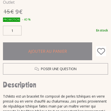
Outlet
9
€
15
€
-
40
%
PROMOTION
En stock
AJOUTER AU PANIER
POSER UNE QUESTION
Description
Tchikito est un bracelet fin composé de perles tchèques en verre
pressé ou en verre chauffé au chalumeau ,ces perles proviennent
de république tchèque faites main par un maître verrier qui