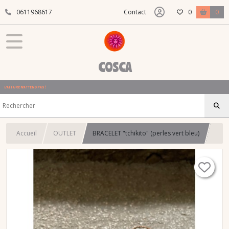
0611968617
Contact
0
0
COSCA
L'ALLURE N'ATTEND PAS !
Accueil
OUTLET
BRACELET "tchikito" (perles vert bleu)