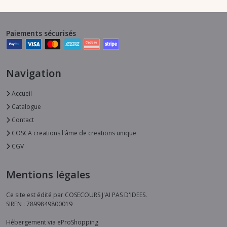
Paiements sécurisés
Navigation
Accueil
Catalogue
Contact
COSCA creations l'âme de creations unique
CGV
Mentions légales
Ce site est édité par COSECOURS J'AI PAS D'IDEES.
SIREN : 7899849800019
Hébergement via eProShopping