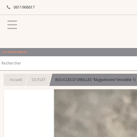
0611968617
L'ALLURE N'ATTEND PAS !
Accueil
OUTLET
BOUCLES D'OREILLES "Maguelonne"(modèle 1)