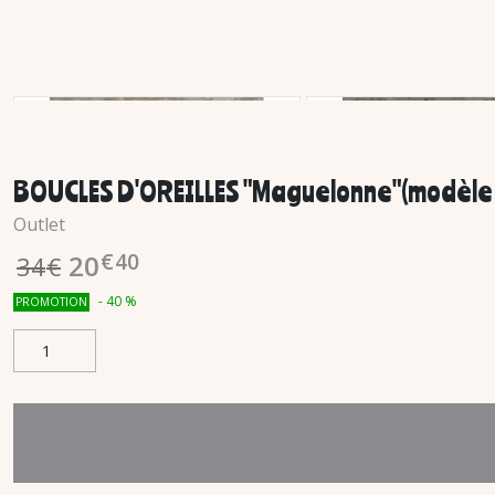
BOUCLES D'OREILLES "Maguelonne"(modèle 
Outlet
€
40
20
34
€
-
40
%
PROMOTION