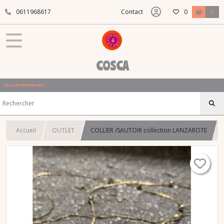
0611968617
Contact
0
0
COSCA
L'ALLURE N'ATTEND PAS !
Accueil
OUTLET
COLLIER /SAUTOIR collection LANZAROTE