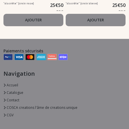
25
€
50
25
€
50
"discrète" (croix rose)
"discrète" (croix bleue)
30
€
30
€
AJOUTER
AJOUTER
Paiements sécurisés
Navigation
Accueil
Catalogue
Contact
COSCA creations l'âme de creations unique
CGV