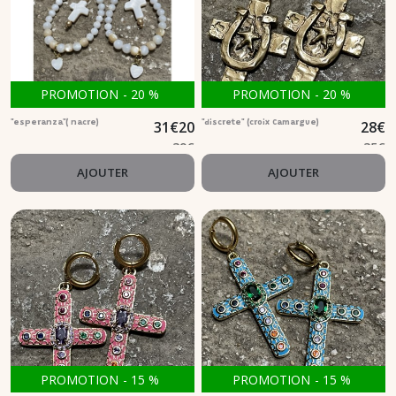
PROMOTION
-
20
%
PROMOTION
-
20
%
31
€
20
28
€
"esperanza"( nacre)
"discrete" (croix Camargue)
39
€
35
€
AJOUTER
AJOUTER
PROMOTION
-
15
%
PROMOTION
-
15
%