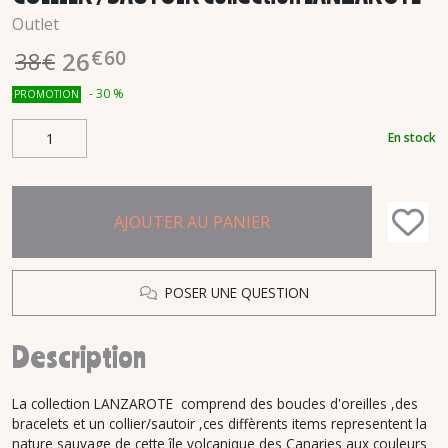
Outlet
€
60
26
38
€
-
30
%
PROMOTION
En stock
AJOUTER AU PANIER
POSER UNE QUESTION
Description
La collection LANZAROTE comprend des boucles d'oreilles ,des
bracelets et un collier/sautoir ,ces diffèrents items representent la
nature sauvage de cette île volcanique des Canaries aux couleurs