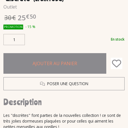
Outlet
€
50
25
30
€
-
15
%
PROMOTION
En stock
AJOUTER AU PANIER
POSER UNE QUESTION
Description
Les "discrètes" font parties de la nouvelles collection ! ce sont de
très jolies dormeuses plaquées or pour celles qui aiment les
petites merveilles aux oreilles !