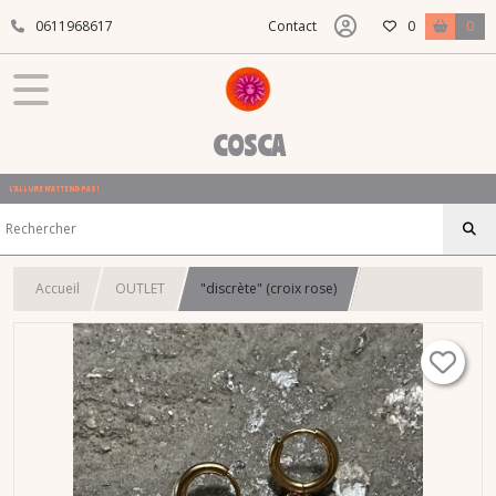
0611968617
Contact
0
0
COSCA
L'ALLURE N'ATTEND PAS !
Accueil
OUTLET
"discrète" (croix rose)