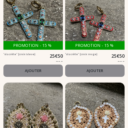
PROMOTION
-
15
%
PROMOTION
-
15
%
25
€
50
25
€
50
"discrète" (croix bleue)
"discrète" (croix rouge)
30
€
30
€
AJOUTER
AJOUTER