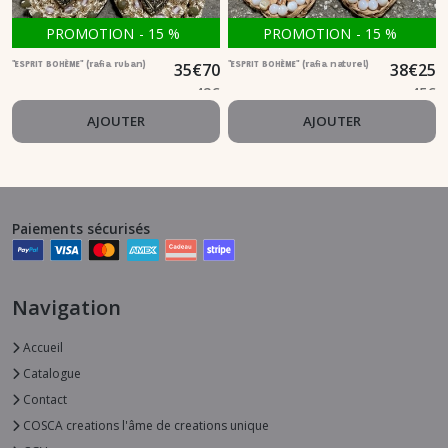
PROMOTION
-
15
%
PROMOTION
-
15
%
35
€
70
38
€
25
"ESPRIT BOHÈME" (rafia ruban)
"ESPRIT BOHÈME" (rafia naturel)
42
€
45
€
AJOUTER
AJOUTER
Paiements sécurisés
Navigation
Accueil
Catalogue
Contact
COSCA creations l'âme de creations unique